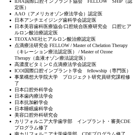
IDIA国際口腔インプラント協会 FELLOW SHIP（認
定医）
AAO（アメリカオゾン療法学会）認定医
日本アンチエイジング歯科学会認定医
日本美容歯科医療協会/口腔統合医療研究会 口腔ヒア
ルロン酸治療認定医
TEOXANE社ヒアルロン酸治療認定医
点滴療法研究会 FELLOW / Master of Chelation Therapy
（キレーション療法認定医） / Master of Ozone
Therapy（血液オゾン療法認定医）
高濃度ビタミンＣ点滴療法学会認定医
ICOI国際口腔インプラント学会 fellowship（専門医）
事業構想大学院大学 プロジェクト研究員研究課程修
了
日本口腔外科学会
日本歯内療法学会
日本抗加齢学会
日本睡眠歯科学会
美容口腔外科研究会
カリフォルニア大学歯学部 インプラント・審美CDE
プログラム修了
南カリフォルニア大学歯学部 CDEプログラム修了