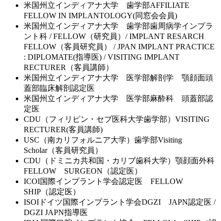
米国州立インディアナ大学 歯学部AFFILIATE
FELLOW IN IMPLANTOLOGY(同窓会会員)
米国州立インディアナ大学 歯学部歯周病学インプラ
ント科 / FELLOW（研究員）/ IMPLANT RESARCH
FELLOW（客員研究員） / JPAN IMPLANT PRACTICE
: DIPLOMATE(指導医) / VISITING IMPLANT
RECTURER（客員講師）
米国州立インディアナ大学 医学部解剖学 顎顔面頭
蓋部臨床解剖認定医
米国州立インディアナ大学 医学部麻酔科 頭蓋部認
定医
CDU（フィリピン・セブ医科大学歯学部）VISITING
RECTURER(客員講師)
USC（南カリフォルニア大学）歯学部Visiting
Scholar（客員研究員）
CDU（ドミニカ共和国・カリブ歯科大学）顎顔面外科
FELLOW SURGEON（認定医）
ICOI国際インプラント学会認定医 FELLOW
SHIP（認定医）
ISOIドイツ国際インプラント学会DGZI JAPN認定医 /
DGZI JAPN指導医