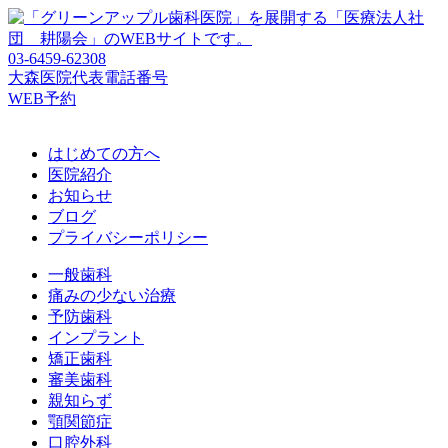
03-6459-62308
大森医院代表電話番号
WEB予約
はじめての方へ
医院紹介
お知らせ
ブログ
プライバシーポリシー
一般歯科
痛みの少ない治療
予防歯科
インプラント
矯正歯科
審美歯科
親知らず
顎関節症
口腔外科