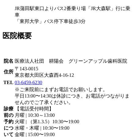
JR蒲田駅東口よりバス2番乗り場「JR大森駅」行に乗
車
「東邦大学」バス停下車徒歩3分
医院概要
院名
医療法人社団 耕陽会 グリーンアップル歯科医院
〒143-0015
住所
東京都大田区大森西4-16-12
TEL
03-6459-6230
※ご来院前にまずお電話でお願いします。
平日13:00〜14:30は休診につき、お電話がつながりま
せんのでご了承ください。
診療
【電話受付時間】
前の
月曜 | 10:30～13:00
予約
火曜 | （第1.3.5）10:30〜19:00
につ
水曜・木曜 | 10:30〜19:00
いて
金曜 | 15:00〜19:00