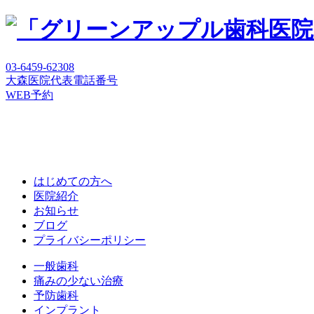
03-6459-62308
大森医院代表電話番号
WEB予約
はじめての方へ
医院紹介
お知らせ
ブログ
プライバシーポリシー
一般歯科
痛みの少ない治療
予防歯科
インプラント