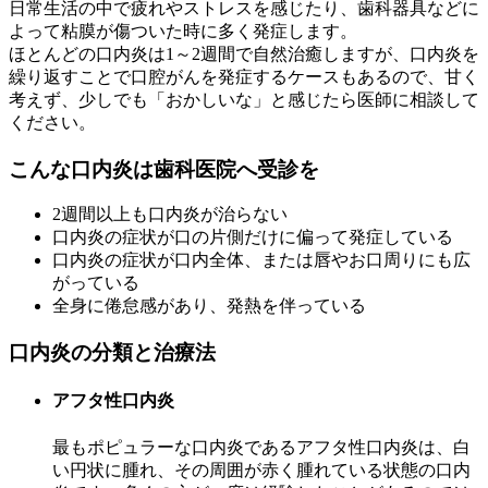
日常生活の中で疲れやストレスを感じたり、歯科器具などに
よって粘膜が傷ついた時に多く発症します。
ほとんどの口内炎は1～2週間で自然治癒しますが、口内炎を
繰り返すことで口腔がんを発症するケースもあるので、甘く
考えず、少しでも「おかしいな」と感じたら医師に相談して
ください。
こんな口内炎は歯科医院へ受診を
2週間以上も口内炎が治らない
口内炎の症状が口の片側だけに偏って発症している
口内炎の症状が口内全体、または唇やお口周りにも広
がっている
全身に倦怠感があり、発熱を伴っている
口内炎の分類と治療法
アフタ性口内炎
最もポピュラーな口内炎であるアフタ性口内炎は、白
い円状に腫れ、その周囲が赤く腫れている状態の口内