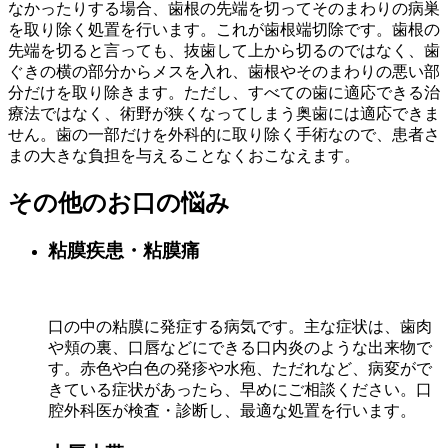
なかったりする場合、歯根の先端を切ってそのまわりの病巣
を取り除く処置を行います。これが歯根端切除です。歯根の
先端を切ると言っても、抜歯して上から切るのではなく、歯
ぐきの横の部分からメスを入れ、歯根やそのまわりの悪い部
分だけを取り除きます。ただし、すべての歯に適応できる治
療法ではなく、術野が狭くなってしまう奥歯には適応できま
せん。歯の一部だけを外科的に取り除く手術なので、患者さ
まの大きな負担を与えることなくおこなえます。
その他のお口の悩み
粘膜疾患・粘膜痛
口の中の粘膜に発症する病気です。主な症状は、歯肉
や頬の裏、口唇などにできる口内炎のような出来物で
す。赤色や白色の発疹や水疱、ただれなど、病変がで
きている症状があったら、早めにご相談ください。口
腔外科医が検査・診断し、最適な処置を行います。