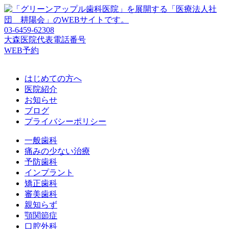
03-6459-62308
大森医院代表電話番号
WEB予約
はじめての方へ
医院紹介
お知らせ
ブログ
プライバシーポリシー
一般歯科
痛みの少ない治療
予防歯科
インプラント
矯正歯科
審美歯科
親知らず
顎関節症
口腔外科