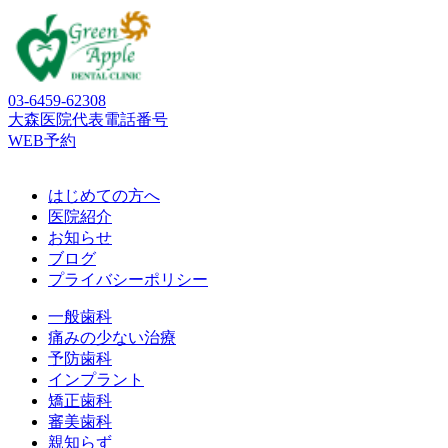
03-6459-62308
大森医院代表電話番号
WEB予約
はじめての方へ
医院紹介
お知らせ
ブログ
プライバシーポリシー
一般歯科
痛みの少ない治療
予防歯科
インプラント
矯正歯科
審美歯科
親知らず